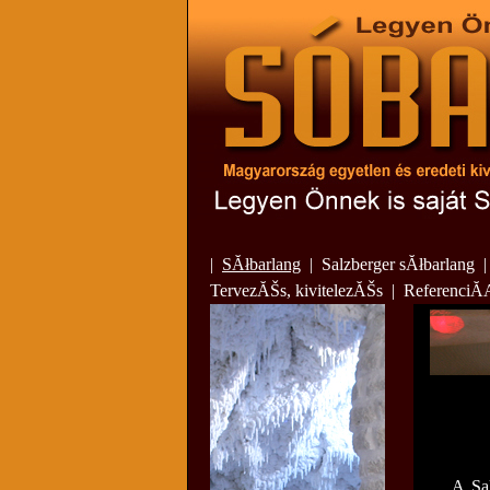
|
SĂłbarlang
|
Salzberger sĂłbarlang
TervezĂŠs, kivitelezĂŠs
|
ReferenciĂ
A Sal