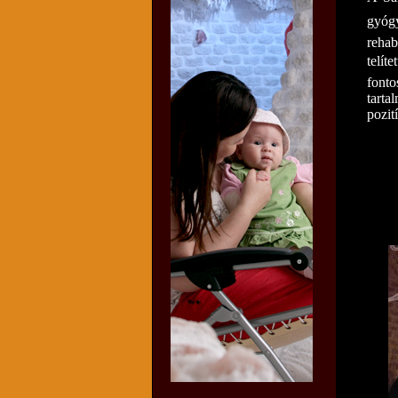
gyógy
rehab
telít
fonto
tarta
pozit