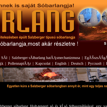
|
SĂł
|
Salzberger sĂłbarlang hatĂĄsmechanizmusa
|
EgĂŠszsĂŠgĂź
Ąk
|
PollennaptĂĄr
|
Kapcsolat
|
English
|
Deutsch
|
Русский
|
zberger sóbarlang Holt-tengeri só és kĹsó felhasználásával, egy va