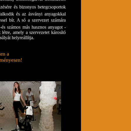
zésére és bizonyos betegcsoportok
uralkodik és az ásványi anyagokkal
éssel bír. A só a szervezet számára
t -és számos más hasznos anyagot -
 létre, amely a szervezetet károsító
lyát helyreállítja.
ten a
zményesen!