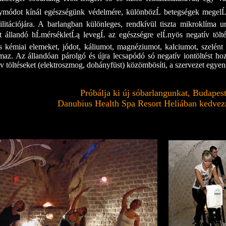
módot kínál egészségünk védelmére, különbözĹ betegségek megelĹ
ilitációjára. A barlangban különleges, rendkívül tiszta mikroklíma 
ett állandó hĹmérsékletĹą levegĹ az egészségre elĹnyös negatív tölt
s kémiai elemeket, jódot, káliumot, magnéziumot, kalciumot, szelén
lmaz. Az állandóan párolgó és újra lecsapódó só negatív iontöltést hoz
ív töltéseket (elektroszmog, dohányfüst) közömbösíti, a szervezet egyensú
Próbálja ki új sóbarlangunkat, Budapes
Danubius Health Spa Resort Heliában kedve