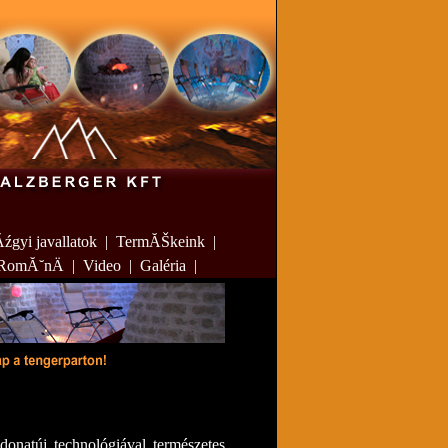
gyi javallatok
|
TermĂŠkeink
|
RomĂ˘nÄ
|
Video
|
Galéria
|
donatúj technológiával természetes